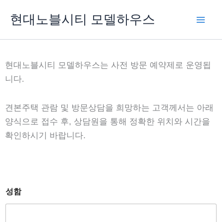
콘
현대노블시티 모델하우스
텐
츠
로
건
현대노블시티 모델하우스는 사전 방문 예약제로 운영됩
너
니다.
뛰
기
견본주택 관람 및 방문상담을 희망하는 고객께서는 아래
양식으로 접수 후, 상담원을 통해 정확한 위치와 시간을
확인하시기 바랍니다.
개
성함
인
정
보
수