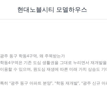
콘
현대노블시티 모델하우스
텐
츠
로
건
너
뛰
기
광주 동구 학동4구역, 왜 주목받는가
학동4구역은 기존 도심 생활권을 그대로 누리면서 재개발을
이용할 수 있으며, 원도심 재생에 따른 미래 가치 상승도 
특히 “광주 동구 아파트 분양”, “학동 재개발”, “광주 신